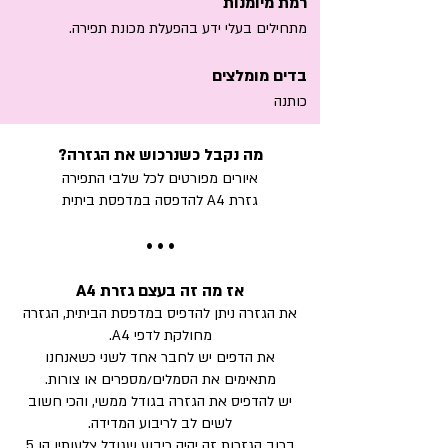
רמת מיומנות
מתחילים בעלי ידע בהפעלת מכונת תפירה.
בדים מומלצים
כותנה
מה נקבל כשנרכוש את הגזרה?
איור
ים מ
פורטים לכל שלבי התפירה
גזרת A4 להדפסה במדפסת ביתית
• • •
אז מה זה בעצם גזרת A4
את הגזרה ניתן להדפיס במדפסת הביתית, הגזרה
מחולקת לדפי A4.
את הדפים יש לחבר אחד לשני כשאנחנו
מתאימים את הסמלים/מספרים או צורות.
יש להדפיס את הגזרה בגודל ממשי, והכי חשוב
לשים לב לריבוע המדידה.
ברוב הגזרות זה יהיה ריבוע שגודל צלעותיו הן 5