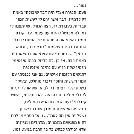
נאור...
פעם, תפירה אצלי היה דבר שיכולתי באמת
רק לדמיין, דבר אשר גרם לי לעשות המון
עבודות כעבודת יד. רצה הגורל, שייתפנה לי
זמן לא מבוטל להיות עם עצמי. עוד קודם
תמיד ראיתי את הפוסטים של הסטודיו וכל
התמונות היו מצולמות "נורא נכון, ונורא
מזמין" ... ותהיתי עם עצמי אם במציאות זה
באמת ככה. אז כן. זה בדיוק ככה! אינטימי
מזמין שליו רגוע עם נתינה אינסופית
להגשים חלומות אישיים. גם אני נכנסתי עם
המון חששות וחוסר ריכוז מוחלט, ובעיקר
בשקט שלי. רציתי רק לבוא, שיראו לי ויניחו
לי בלי מילים. וככה היה. לא ביקשתי, פשוט
קיבלתי! ועם הזמן גם הגיעו המילים,
ונחשפה האישיות וכמובן שגם הכישרון
(שעל זה אין מה לאמר...). אז הסתיימו להם
רק 8 מפגשים מהממים, מלמדים ועניינים
שלא יכולתי לבקש כל כך הרבה במעט זמן.