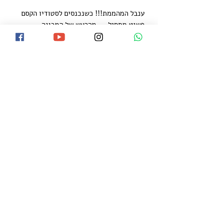
ענבל המהממת!!! כשנכנסים לסטודיו הקסם
פשוט מתחיל ....מהרעש של המכונה
והמספריים שגוזרות...קורס מלמד ומאתגר אבל
הכי חשוב באוירה נהדרת. אכפת לך
מהתלמידות וזה מורגש..יחס אישי וחם עם
הדרכה צמודה.
תודה על הכל!
Adi Oz Shalom