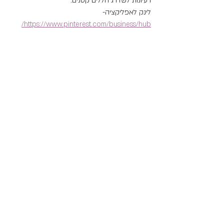
רעיונות לשדרג חללים קטנים.
לינק לאפליקציה-
https://www.pinterest.com/business/hub/