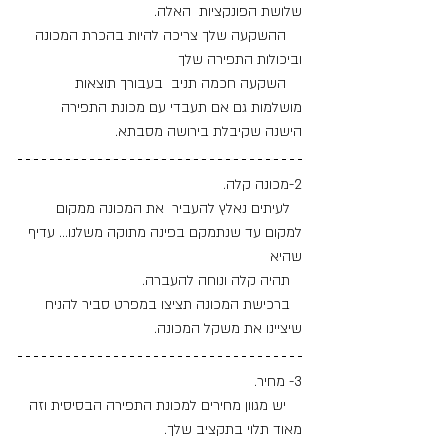
שלושת הפונקציות  האלה.
    ההשקעה שלך צריכה להיות בהכרת המכונה 
וביכולות התפירה שלך
    השקעה חכמה תניב  בעבורך תוצאות 
מושלמות גם אם תעבדי עם מכונת התפירה 
הישנה שקיבלת בירושה מסבתא.
2-מכונה קלה.
   לעיתים נאלץ להעביר  את המכונה ממקום 
למקום עד שנתמקם בפינה מתוקה משלנו... עדיף 
שהיא 
   תהיה קלה ונוחה להעברה.
   ברכישת המכונה תציצו במפרט סביר להניח 
שיציינו את משקל המכונה.
3- מחיר. 
    יש מגוון מחירים למכונת התפירה הבסיסית וזה 
מאוד תלוי בתקציב שלך.