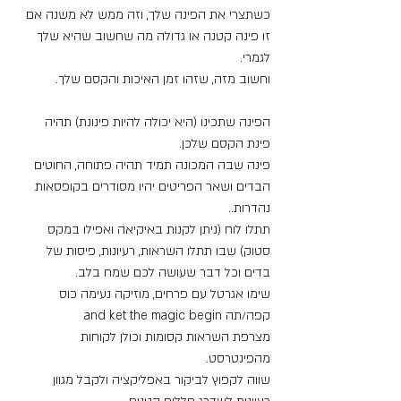
כשתצרי את הפינה שלך, וזה ממש לא משנה אם 
זו פינה קטנה או גדולה מה שחשוב שהיא שלך 
לגמרי.
וחשוב מזה, שזהו זמן האיכות והקסם שלך.
הפינה שתכינו (היא יכולה להיות פינונת) תהיה 
פינת הקסם שלכן.
פינה שבה המכונה תמיד תהיה פתוחה, החוטים 
הבדים ושאר הפריטים יהיו מסודרים בקופסאות 
נהדרות..
תתלו לוח (ניתן לקנות באיקיאה ואפילו במקס 
סטוק) שבו תתלו השראות, רעיונות, פיסות של 
בדים וכל דבר שעושה לכם שמח בלב.
שימו אגרטל עם פרחים, מוזיקה נעימה כוס 
קפה/תה and ket the magic begin
מצרפת השראות קסומות וכולן לקוחות 
מהפינטרסט.
שווה לקפוץ לביקור באפליקציה ולקבל מגוון 