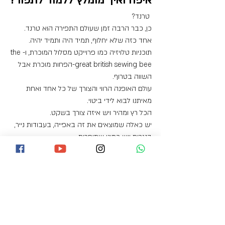
איפה ואיך מומלץ ללמוד לתפור?
 טרנד?
כן, כבר הרבה זמן שעולם התפירה הוא טרנד.
אחד כזה שלא יחלוף, תמיד היה ותמיד יהיה.
תוכניות טלויזיה כמו פרוייקט מסלול המוכרת, ו-the 
great british sewing bee-הפחות מוכרת אבל 
השווה בטרוף.
עולם האופנה הרווי והצורך של כל אחד ואחת 
מאיתנו לבוא לידי ביטוי.
הכל רץ ומהיר ויש איזה צורך בשקט.
יש כאלה שמוצאים את זה באפייה, בעבודות נייר, 
בנגרות ויש כמונו שתופרות.
אונליין או פרונטאלי?
תני לי לתת לך את עצת הזהב, ביצת התרנגולת, 
טיפ השנה!
לפני הכל!
תלמדי לעבוד עם מכונת התפירה!!!
זה הטיפ הכי שווה שאני יכולה לתת לך.